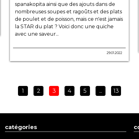
spanakopita ainsi que des ajouts dans de
nombreuses soupes et ragoûts et des plats
de poulet et de poisson, mais ce n'est jamais
la STAR du plat ? Voici donc une quiche
avec une saveur...
29.01.2022
1
2
3
4
5
...
13
catégories
c