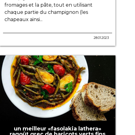
fromages et la pâte, tout en utilisant
chaque partie du champignon (les
chapeaux ainsi...
28.01.2023
un meilleur «fasolakia lathera»
ragoût grec de haricots verts fins