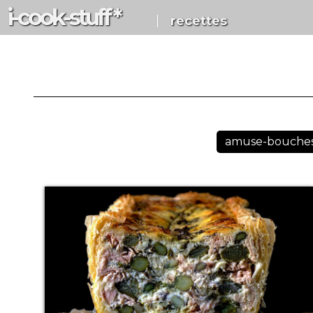
i-c
ook
-s
tuff
*
recettes
amuse-bouche