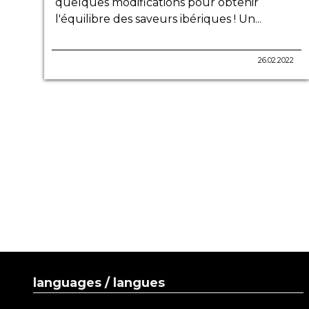
quelques modifications pour obtenir
l'équilibre des saveurs ibériques ! Un...
26.02.2022
languages / langues