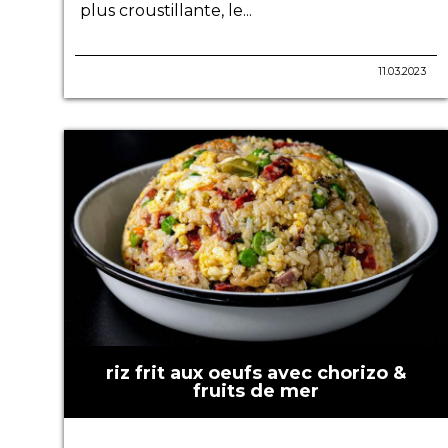
plus croustillante, le...
11.03.2023
riz frit aux oeufs avec chorizo &
fruits de mer