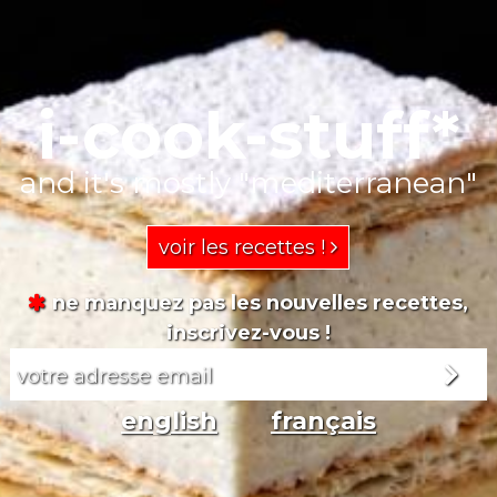
i-cook-stuff*
and it's mostly "mediterranean"
voir les recettes !
ne manquez pas les nouvelles recettes,
inscrivez-vous !
english
français