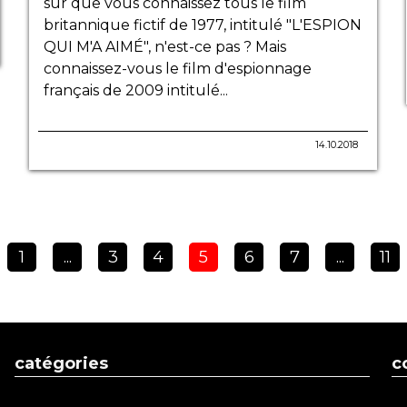
sûr que vous connaissez tous le film
britannique fictif de 1977, intitulé "L'ESPION
QUI M'A AIMÉ", n'est-ce pas ? Mais
connaissez-vous le film d'espionnage
français de 2009 intitulé...
14.10.2018
1
...
3
4
5
6
7
...
11
catégories
c