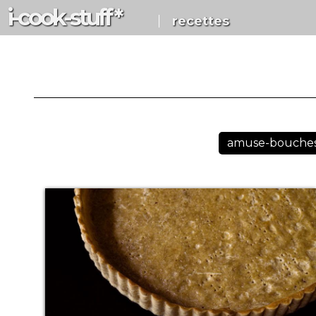
i-c
ook
-s
tuff
*
recettes
amuse-bouche