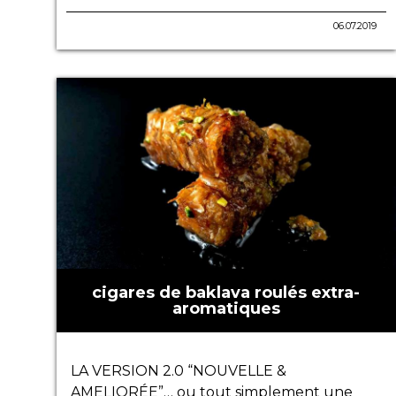
06.07.2019
cigares de baklava roulés extra-
aromatiques
LA VERSION 2.0 “NOUVELLE &
AMELIORÉE”… ou tout simplement une