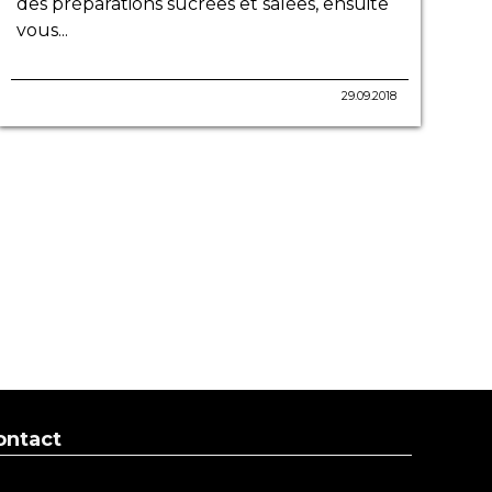
des préparations sucrées et salées, ensuite
vous...
29.09.2018
ontact