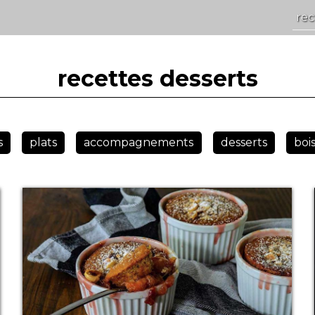
recettes desserts
s
plats
accompagnements
desserts
boi