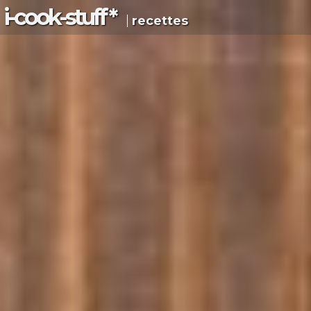
i-c
ook
-s
tuff
*
recettes