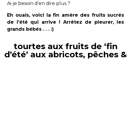
Ai-je besoin d'en dire plus ?
Eh ouais, voici la fin amère des fruits sucrés
de l’été qui arrive ! Arrêtez de pleurer, les
grands bébés . . . :)
tourtes aux fruits de ‘fin
d’été’ aux abricots, pêches &
nectarines
07.09.2019
8 x 200 grammes chacune
ingrédients
fruits cuits :