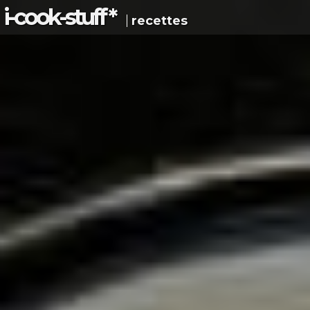
i-c
ook
-s
tuff
*
recettes