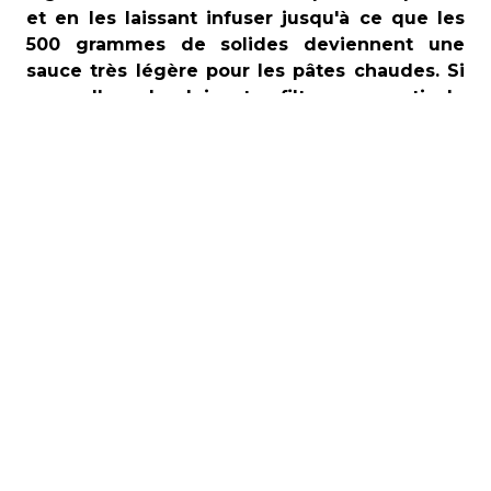
et en les laissant infuser jusqu'à ce que les
500 grammes de solides deviennent une
sauce très légère pour les pâtes chaudes. Si
vous allez plus loin et refiltrez en partie le
mélange pour en faire 350 grammes de
solides (70% du mélange initial de 500
grammes) et 150 ml de liquides (30% du
mélange initial de 500 grammes), vous aurez
une sauce légèrement plus épaisse et une
2ème eau de tomate aromatisée. Vous
pouvez continuer à égoutter/filtrer jusqu'à
descendre à 250 grammes de sauce et 250 ml
d’eau de tomates (environ 50% chacun du
mélange initial de 500 grammes) pour une
sauce plus épaisse à utiliser pour les salades
de pâtes froides, les viandes et les poissons.
Ou si vous le filtrer/égoutter encore plus pour
obtenir un résultat plus dense et plus épais,