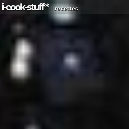
i-c
ook
-s
tuff
*
recettes