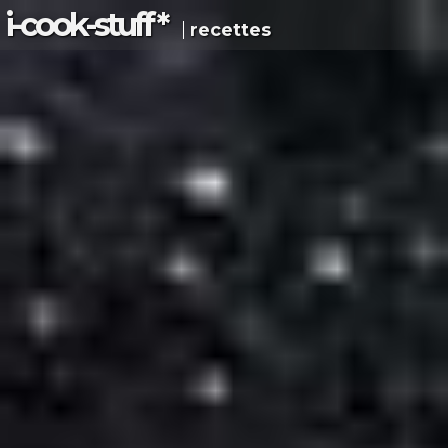
i-c
ook
-s
tuff
*
recettes