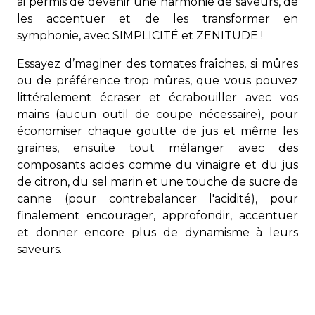
ai permis de devenir une harmonie de saveurs, de
les accentuer et de les transformer en
symphonie, avec SIMPLICITÉ et ZENITUDE !
Essayez d’maginer des tomates fraîches, si mûres
ou de préférence trop mûres, que vous pouvez
littéralement écraser et écrabouiller avec vos
mains (aucun outil de coupe nécessaire), pour
économiser chaque goutte de jus et même les
graines, ensuite tout mélanger avec des
composants acides comme du vinaigre et du jus
de citron, du sel marin et une touche de sucre de
canne (pour contrebalancer l'acidité), pour
finalement encourager, approfondir, accentuer
et donner encore plus de dynamisme à leurs
saveurs.
Vous pouvez en fait simplement vous arrêter ici
car le goût est fantastique mais je continue et
j'ajoute une variété d'herbes fraîches et légumes