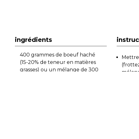
ingrédients
instru
400 grammes de boeuf haché
Mettre
(15-20% de teneur en matières
(frotte
grasses) ou un mélange de 300
mélange
grammes de poitrine de boeuf
un peu
haché et 100 grammes de
lait év
poitrine de porc haché (15-20%
de matières grasses)
former
minut
3 cuillères à soupe de farine
pour gâteaux et patisserie
aplatir
2 feuil
3 cuillères à soupe de chapelure