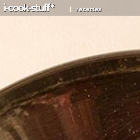
i-c
ook
-s
tuff
*
recettes