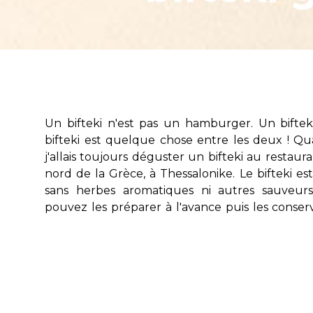
Un bifteki n'est pas un hamburger. Un biftek
cuisson au four. Le mélange bifteki de boeuf doit
bifteki est quelque chose entre les deux ! Qua
dans le four il va gonfler. Lorsque le bifteki es
j'allais toujours déguster un bifteki au restau
d'ajouter un peu de beurre et du jus du citron (
nord de la Grèce, à Thessalonike. Le bifteki es
sans herbes aromatiques ni autres sauveurs
pouvez les préparer à l'avance puis les conserv