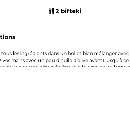
2 bifteki
ctions
 tous les ingrédients dans un bol et bien mélanger avec 
z vos mains avec un peu d'huile d’olive avant) jusqu'à ce
 devienne une pâte très lisse (si elle est trop collante, 
 farine ou de chapelure, si elle est trop sèche, ajouter
aporé ou de l'huile d'olive)
 2 boules et placer au réfrigérateur pour raffermir pend
es
 chaque boule en un grand disque (j'utilise 2 grandes ass
les de papier de cuisson huilé) et les placer dans le réfri