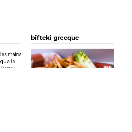
bifteki grecque
les mains
 que le
ajouter
 un peude
ant 10-15
dans la même catégorie
iettes et
imprimer
gérateur