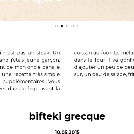
i n'est pas un steak. Un
 être très lisse, une fois
nd j'étais jeune garçon,
t prêt à servir, il suffit
rant de mon oncle dans le
ne pas oublier !). Et bien
t une recette très simple
sur, un peu de salade, fr
 supplémentaires. Vous
er dans le frigo avant la
bifteki grecque
10.05.2015