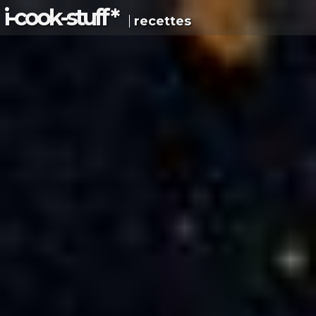
i-c
ook
-s
tuff
*
recettes