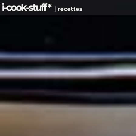
i-c
ook
-s
tuff
*
recettes