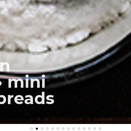
an
 mini
breads