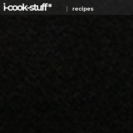
i-c
ook
-s
tuff
*
recipes