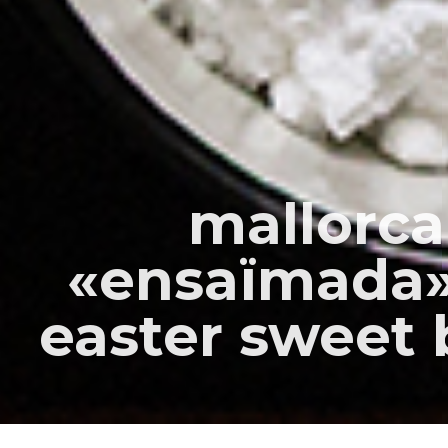
mallorc
«ensaïmada»
easter sweet 